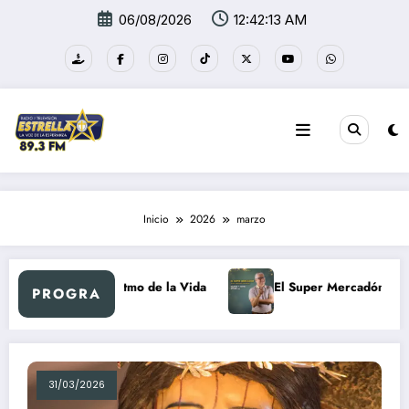
Saltar
06/08/2026
12:42:14 AM
al
contenido
Inicio
2026
marzo
Al Ritmo de la Vida
El Super Mercadón
N
PROGRA
31/03/2026