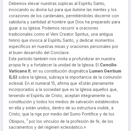
Debemos elevar nuestras súplicas al Espíritu Santo,
invocando su divina luz para que ilumine las mentes y los
corazones de los cardenales, permitiéndoles discernir con
sabiduría y santidad al hombre que Dios ha preparado para
guiar a su Iglesia. Podemos recurrir a oraciones
tradicionales como el Veni Creator Spiritus, una antigua
himno que invoca al Espíritu Santo, y dedicar momentos
específicos en nuestras misas y oraciones personales por
el buen desarrollo del Conclave.
Este período también nos invita a profundizar en nuestra
propia fe y a fortalecer la unidad de la Iglesia. El
Concilio
Vaticano II
, en su constitución dogmática
Lumen Gentium
(LG)
sobre la Iglesia, subraya la importancia de la comunión
eclesial. En el numeral 15, afirma que «Están plenamente
incorporados a la sociedad que es la Iglesia aquellos que,
teniendo el Espíritu de Cristo, aceptan íntegramente su
constitución y todos los medios de salvación establecidos
en ella y están unidos, dentro de su estructura visible, a
Cristo, que la rige por medio del Sumo Pontífice y de los
1
Obispos,
por los vínculos de la profesión de fe, de los
sacramentos y del régimen eclesiástico.»