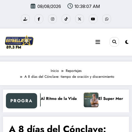
Saltar
08/08/2026
10:38:08 AM
al
contenido
Inicio
Reportajes
A 8 días del Cónclave: tiempo de oración y discernimiento
etro
Al Ritmo de la Vida
El Super Mercadón
PROGRA
A 8 días del Cónclave: