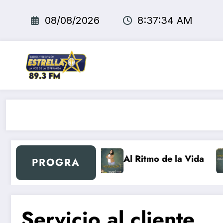
Saltar
al
08/08/2026
8:37:34 AM
contenido
Nuevo día Retro
Al Ritmo de la Vida
PROGRA
Servicio al cliente