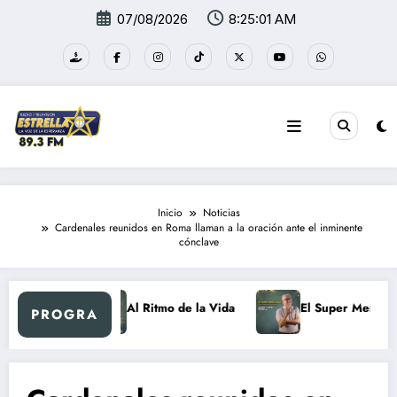
Saltar
07/08/2026
8:25:02 AM
al
contenido
Inicio
Noticias
Cardenales reunidos en Roma llaman a la oración ante el inminente
cónclave
a Retro
Al Ritmo de la Vida
El Super Mercadón
PROGRA