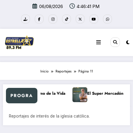
Saltar
06/08/2026
4:46:42 PM
al
contenido
Inicio
Reportajes
Página 11
Al Ritmo de la Vida
El Super Mercadón
Nuev
PROGRA
Reportajes de interés de la iglesia católica.