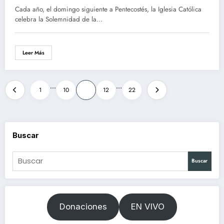
Cada año, el domingo siguiente a Pentecostés, la Iglesia Católica
celebra la Solemnidad de la…
Leer Más
Paginación
…
…
1
10
11
12
22
de
entradas
Buscar
Buscar
Donaciones
EN VIVO