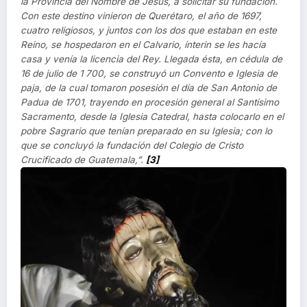
la Provincia del Nombre de Jesús, a solicitar su fundación.
Con este destino vinieron de Querétaro, el año de 1697,
cuatro religiosos, y juntos con los dos que estaban en este
Reino, se hospedaron en el Calvario, ínterin se les hacía
casa y venía la licencia del Rey. Llegada ésta, en cédula de
16 de julio de 1 700, se construyó un Convento e Iglesia de
paja, de la cual tomaron posesión el día de San Antonio de
Padua de 1701, trayendo en procesión general al Santísimo
Sacramento, desde la Iglesia Catedral, hasta colocarlo en el
pobre Sagrario que tenían preparado en su Iglesia; con lo
que se concluyó la fundación del Colegio de Cristo
Crucificado de Guatemala,”.
[3]