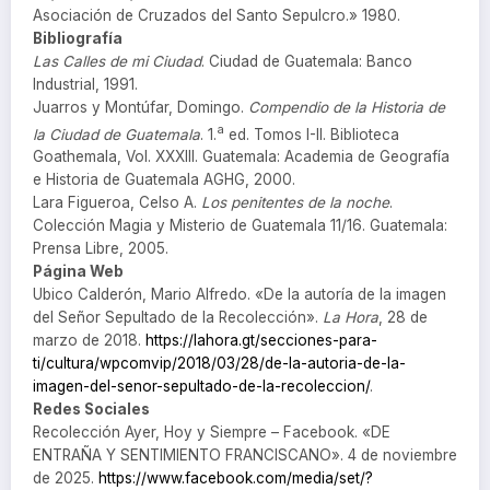
Asociación de Cruzados del Santo Sepulcro.» 1980.
Bibliografía
Las Calles de mi Ciudad
. Ciudad de Guatemala: Banco
Industrial, 1991.
Juarros y Montúfar, Domingo.
Compendio de la Historia de
a
la Ciudad de Guatemala
. 1.
ed. Tomos I-II. Biblioteca
Goathemala, Vol. XXXIII. Guatemala: Academia de Geografía
e Historia de Guatemala AGHG, 2000.
Lara Figueroa, Celso A.
Los penitentes de la noche
.
Colección Magia y Misterio de Guatemala 11/16. Guatemala:
Prensa Libre, 2005.
Página Web
Ubico Calderón, Mario Alfredo. «De la autoría de la imagen
del Señor Sepultado de la Recolección».
La Hora
, 28 de
marzo de 2018.
https://lahora.gt/secciones-para-
ti/cultura/wpcomvip/2018/03/28/de-la-autoria-de-la-
imagen-del-senor-sepultado-de-la-recoleccion/
.
Redes Sociales
Recolección Ayer, Hoy y Siempre – Facebook. «DE
ENTRAÑA Y SENTIMIENTO FRANCISCANO». 4 de noviembre
de 2025.
https://www.facebook.com/media/set/?