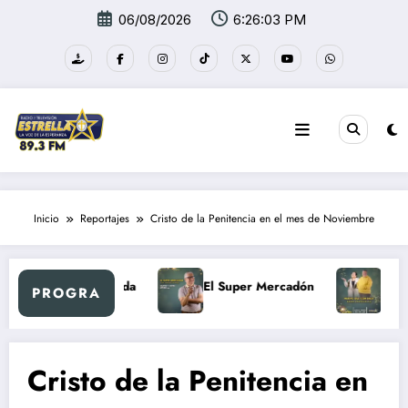
Saltar
06/08/2026
6:26:04 PM
al
contenido
Inicio
Reportajes
Cristo de la Penitencia en el mes de Noviembre
e la Vida
El Super Mercadón
Nuevo Día con Dios
PROGRA
Cristo de la Penitencia en