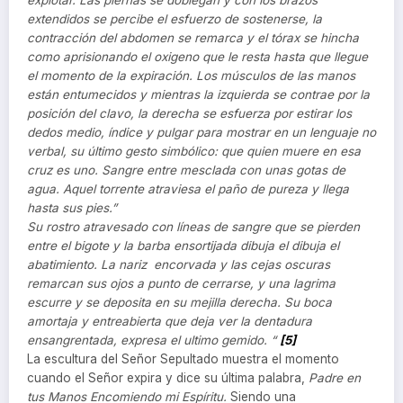
explotar. Las piernas se doblegan y con los brazos
extendidos se percibe el esfuerzo de sostenerse, la
contracción del abdomen se remarca y el tórax se hincha
como aprisionando el oxigeno que le resta hasta que llegue
el momento de la expiración. Los músculos de las manos
están entumecidos y mientras la izquierda se contrae por la
posición del clavo, la derecha se esfuerza por estirar los
dedos medio, índice y pulgar para mostrar en un lenguaje no
verbal, su último gesto simbólico: que quien muere en esa
cruz es uno. Sangre entre mesclada con unas gotas de
agua. Aquel torrente atraviesa el paño de pureza y llega
hasta sus pies.”
Su rostro atravesado con líneas de sangre que se pierden
entre el bigote y la barba ensortijada dibuja el dibuja el
abatimiento. La nariz encorvada y las cejas oscuras
remarcan sus ojos a punto de cerrarse, y una lagrima
escurre y se deposita en su mejilla derecha. Su boca
amortaja y entreabierta que deja ver la dentadura
ensangrentada, expresa el ultimo gemido. “
[5]
La escultura del Señor Sepultado muestra el momento
cuando el Señor expira y dice su última palabra,
Padre en
tus Manos Encomiendo mi Espíritu.
Siendo una