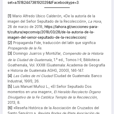
set=a.1518244738192029&tFacebookype=3
.
[1]
Mario Alfredo Ubico Calderón, «De la autoría de la
imagen del Señor Sepultado de la Recolección»,
La Hora
,
28 de marzo de 2018,
https://lahora.gt/secciones-para-
ti/cultura/wpcomvip/2018/03/28/de-la-autoria-de-la-
imagen-del-senor-sepultado-de-la-recoleccion/
.
[2]
Propaganda Fide, traducción del latín que significa
Propaganda de la Fe.
[3]
Domingo Juarros y Montúfar,
Compendio de la Historia
a
de la Ciudad de Guatemala
, 1.
ed., Tomos I-II, Biblioteca
Goathemala, Vol. XXXIII (Guatemala: Academia de Geografía
e Historia de Guatemala AGHG, 2000), 146-147.
[4]
Las Calles de mi Ciudad
(Ciudad de Guatemala: Banco
Industrial, 1991), 26.
[5]
Luis Manuel Muñoz L., «El Señor Sepultado Dos
momentos en una imagen»,
El Heraldo Recolecto Órgano
Divulgativo de la Fe Católica Templo de la Recolección
,
2013, 8.
[6]
«Reseña Histórica de la Asociación de Cruzados del
Santo Sepulcro.»,
Revista Bodas de Plata Asociación de