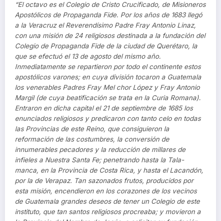
“El octavo es el Colegio de Cristo Crucificado, de Misioneros
Apostólicos de Propaganda Fide. Por los años de 1683 llegó
a la Veracruz el Reverendísimo Padre Fray Antonio Linaz,
con una misión de 24 religiosos destinada a la fundación del
Colegio de Propaganda Fide de la ciudad de Querétaro, la
que se efectuó el 13 de agosto del mismo año.
Inmediatamente se repartieron por todo el continente estos
apostólicos varones; en cuya división tocaron a Guatemala
los venerables Padres Fray Mel­ chor López y Fray Antonio
Margil (de cuya beatificación se trata en la Curia Romana).
Entraron en dicha capital el 21 de septiembre de 1685 los
enunciados religiosos y predicaron con tanto celo en todas
las Provincias de este Reino, que consiguieron la
reformación de las costumbres, la conversión de
innumerables pecadores y la reducción de millares de
infieles a Nuestra Santa Fe; penetrando hasta la Tala­
manca, en la Provincia de Costa Rica, y hasta el Lacandón,
por la de Verapaz. Tan sazonados frutos, producidos por
esta misión, encendieron en los corazones de los vecinos
de Guatemala grandes deseos de tener un Colegio de este
instituto, que tan santos religiosos procreaba; y movieron a