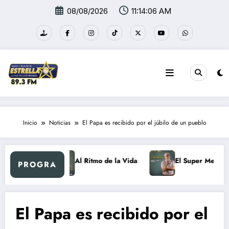
Saltar
08/08/2026
11:14:07 AM
al
contenido
Inicio
Noticias
El Papa es recibido por el júbilo de un pueblo
a Retro
Al Ritmo de la Vida
El Super Mercadón
PROGRA
El Papa es recibido por el