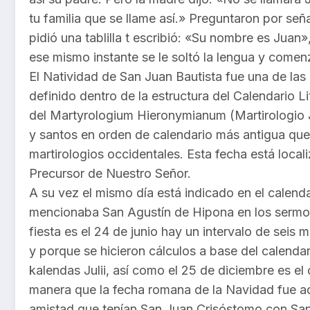
tu familia que se llame así.» Preguntaron por señ
pidió una tablilla t escribió: «Su nombre es Juan
ese mismo instante se le soltó la lengua y comen
El Natividad de San Juan Bautista fue una de las 
definido dentro de la estructura del Calendario Li
del Martyrologium Hieronymianum (Martirologio Je
y santos en orden de calendario más antigua que
martirologios occidentales. Esta fecha está local
Precursor de Nuestro Señor.
A su vez el mismo día está indicado en el calenda
mencionaba San Agustín de Hipona en los sermon
fiesta es el 24 de junio hay un intervalo de seis
y porque se hicieron cálculos a base del calenda
kalendas Julii, así como el 25 de diciembre es el
manera que la fecha romana de la Navidad fue a
amistad que tenían San Juan Crisóstomo con San 