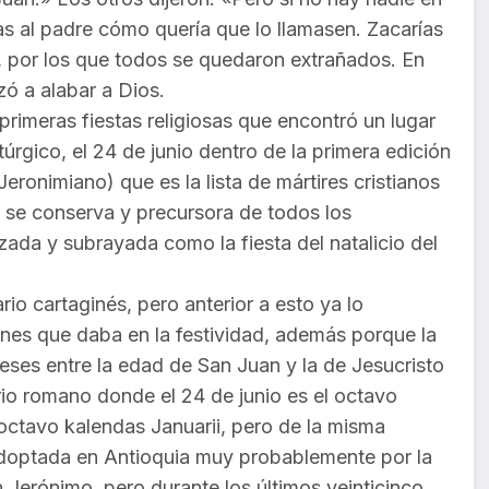
as al padre cómo quería que lo llamasen. Zacarías
», por los que todos se quedaron extrañados. En
zó a alabar a Dios.
primeras fiestas religiosas que encontró un lugar
túrgico, el 24 de junio dentro de la primera edición
ronimiano) que es la lista de mártires cristianos
 se conserva y precursora de todos los
izada y subrayada como la fiesta del natalicio del
rio cartaginés, pero anterior a esto ya lo
es que daba en la festividad, además porque la
 meses entre la edad de San Juan y la de Jesucristo
rio romano donde el 24 de junio es el octavo
 octavo kalendas Januarii, pero de la misma
doptada en Antioquia muy probablemente por la
Jerónimo, pero durante los últimos veinticinco