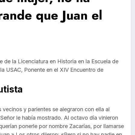
rande que Juan el
 de la Licenciatura en Historia en la Escuela de
ala USAC, Ponente en el XIV Encuentro de
utista
s vecinos y parientes se alegraron con ella al
 Señor le había mostrado. Al octavo día vinieron
y querían ponerle por nombre Zacarías, por llamarse
Juan.» Los otros dijeron: «Pero si no hay nadie en