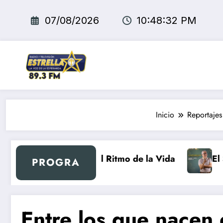
Saltar
al
07/08/2026
10:48:33 PM
contenido
Inicio
Reportajes
etro
Al Ritmo de la Vida
El Super Me
PROGRA
Entre los que nacen 