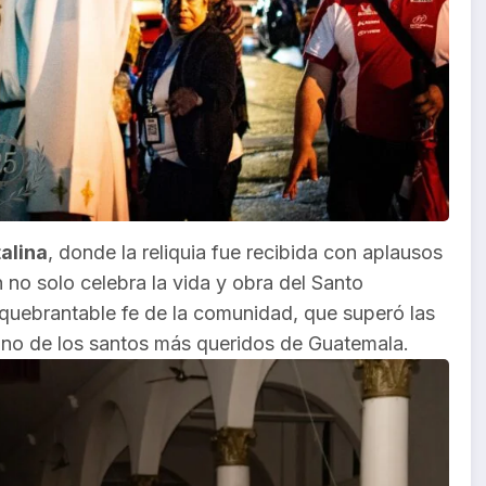
alina
, donde la reliquia fue recibida con aplausos
n no solo celebra la vida y obra del Santo
quebrantable fe de la comunidad, que superó las
uno de los santos más queridos de Guatemala.