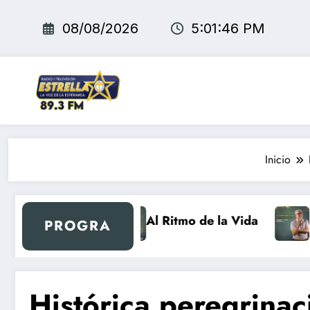
Saltar
al
08/08/2026
5:01:48 PM
contenido
Inicio
ro
Al Ritmo de la Vida
El Super Merc
PROGRA
Histórica peregrinac