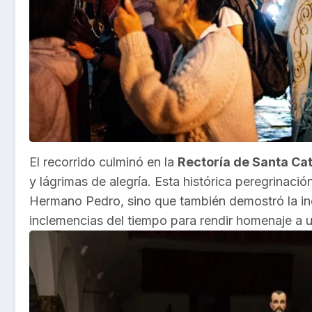
El recorrido culminó en la
Rectoría de Santa Cat
y lágrimas de alegría. Esta histórica peregrinació
Hermano Pedro, sino que también demostró la in
inclemencias del tiempo para rendir homenaje a 