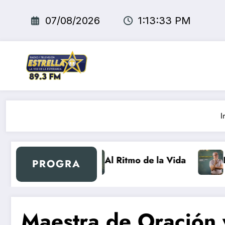
Saltar
al
07/08/2026
1:13:34 PM
contenido
I
Retro
Al Ritmo de la Vida
El Super 
PROGRA
Maestra de Oración 