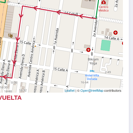
Leaflet
| ©
OpenStreetMap
contributors
VUELTA