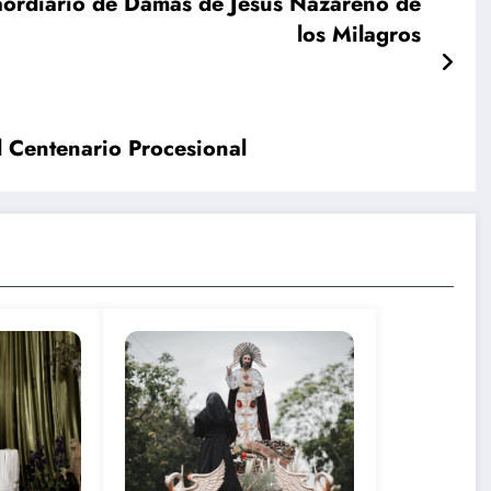
raordiario de Damas de Jesús Nazareno de
los Milagros
l Centenario Procesional