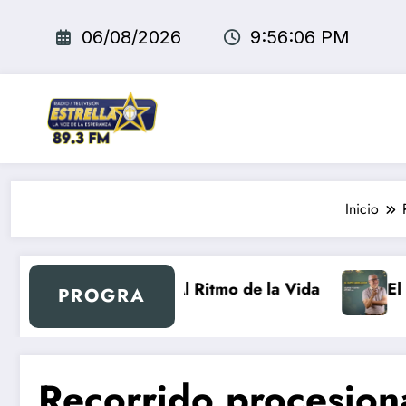
Saltar
al
06/08/2026
9:56:07 PM
contenido
Inicio
Retro
Al Ritmo de la Vida
El Super M
PROGRA
Recorrido procesion