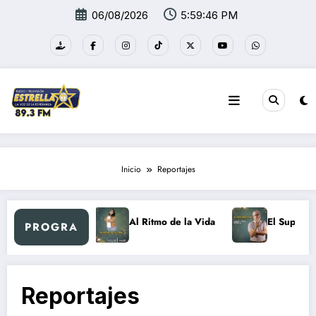
Saltar
06/08/2026
5:59:46 PM
al
contenido
Inicio
Reportajes
Nuevo día Retro
Al Ritmo de la Vida
El Super M
PROGRA
Reportajes