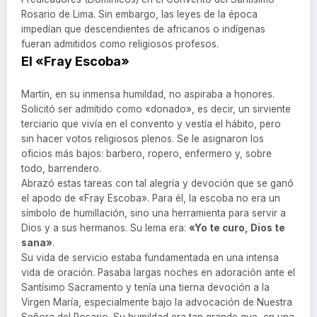
Rosario de Lima. Sin embargo, las leyes de la época
impedían que descendientes de africanos o indígenas
fueran admitidos como religiosos profesos.
El «Fray Escoba»
Martín, en su inmensa humildad, no aspiraba a honores.
Solicitó ser admitido como «donado», es decir, un sirviente
terciario que vivía en el convento y vestía el hábito, pero
sin hacer votos religiosos plenos. Se le asignaron los
oficios más bajos: barbero, ropero, enfermero y, sobre
todo, barrendero.
Abrazó estas tareas con tal alegría y devoción que se ganó
el apodo de «Fray Escoba». Para él, la escoba no era un
símbolo de humillación, sino una herramienta para servir a
Dios y a sus hermanos. Su lema era:
«Yo te curo, Dios te
sana»
.
Su vida de servicio estaba fundamentada en una intensa
vida de oración. Pasaba largas noches en adoración ante el
Santísimo Sacramento y tenía una tierna devoción a la
Virgen María, especialmente bajo la advocación de Nuestra
Señora del Rosario. Su humildad era tan grande que, en una