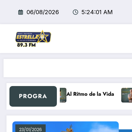
Saltar
al
06/08/2026
5:24:01 AM
contenido
uevo día Retro
Al Ritmo de la Vida
E
PROGRA
23/01/2026