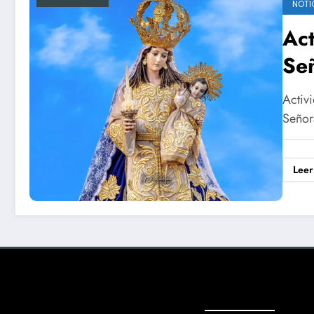
NOTI
Act
Se
Activ
Señor
Leer