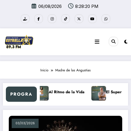
Saltar
06/08/2026
8:28:20 PM
al
contenido
Inicio
Madre de las Angustias
vo día Retro
Al Ritmo de la Vida
El Super Merc
PROGRA
03/03/2026