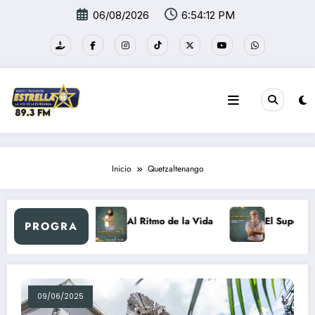
Saltar
06/08/2026
6:54:12 PM
al
contenido
Inicio
Quetzaltenango
uevo día Retro
Al Ritmo de la Vida
El Super Me
PROGRA
09/06/2025