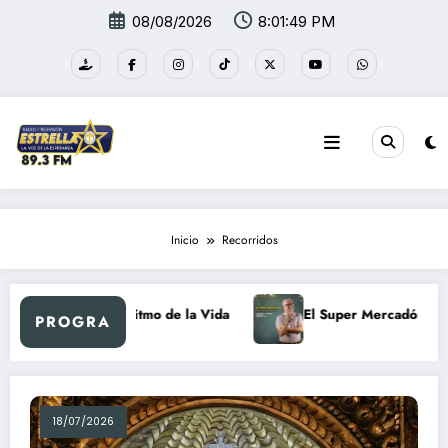
Saltar
08/08/2026
8:01:50 PM
al
contenido
Inicio
Recorridos
Al Ritmo de la Vida
El Super Mercadón
N
PROGRA
18/07/2026