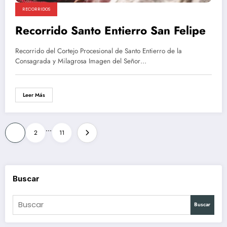
RECORRIDOS
Recorrido Santo Entierro San Felipe
Recorrido del Cortejo Procesional de Santo Entierro de la
Consagrada y Milagrosa Imagen del Señor…
Leer Más
Paginación
…
1
2
11
de
entradas
Buscar
Buscar