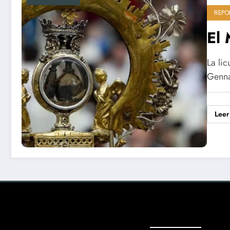
REPO
El 
La li
Genna
Leer