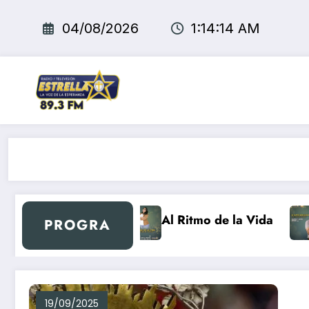
Saltar
al
04/08/2026
1:14:14 AM
contenido
Nuevo día Retro
Al Ritmo de la Vida
PROGRA
19/09/2025