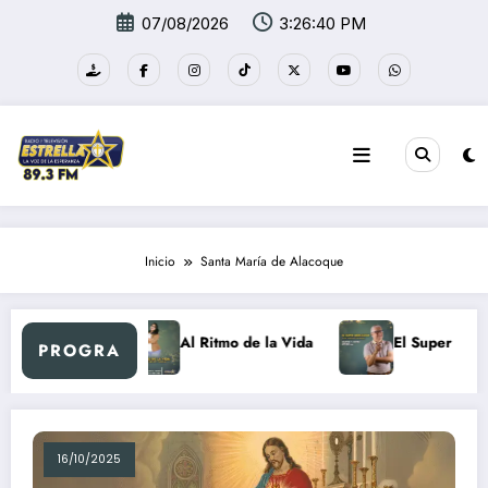
Saltar
07/08/2026
3:26:40 PM
al
contenido
Inicio
Santa María de Alacoque
vo día Retro
Al Ritmo de la Vida
El Super Merc
PROGRA
16/10/2025