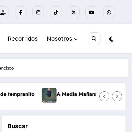
Recorridos
Nosotros
ancisco
mpranito
A Media Mañana
Nuevo día 
Buscar