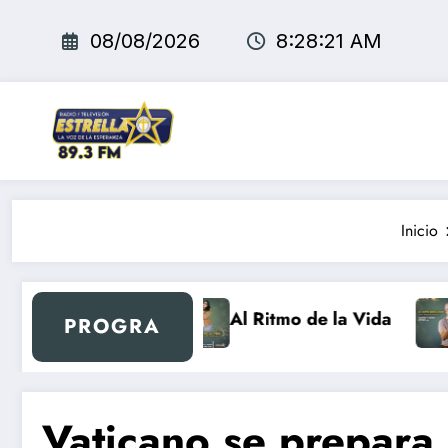
Saltar
al
08/08/2026
8:28:22 AM
contenido
Inicio
vo día Retro
Al Ritmo de la Vida
El 
PROGRA
Vaticano se prepara 