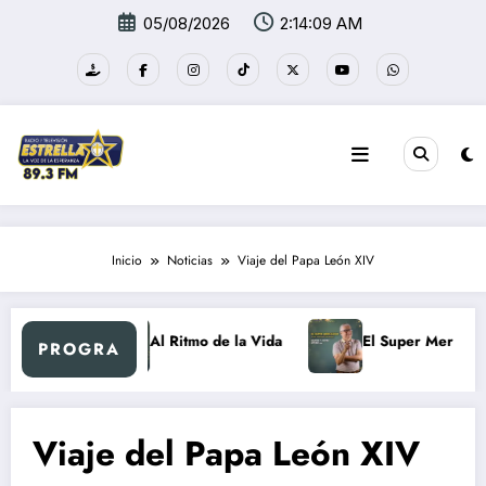
Saltar
05/08/2026
2:14:09 AM
al
contenido
Inicio
Noticias
Viaje del Papa León XIV
etro
Al Ritmo de la Vida
El Super Mercadón
PROGRA
Viaje del Papa León XIV