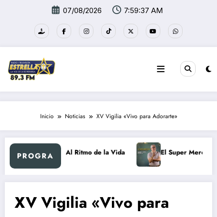
Saltar
07/08/2026
7:59:38 AM
al
contenido
Inicio
Noticias
XV Vigilia «Vivo para Adorarte»
etro
Al Ritmo de la Vida
El Super Mercadón
PROGRA
XV Vigilia «Vivo para