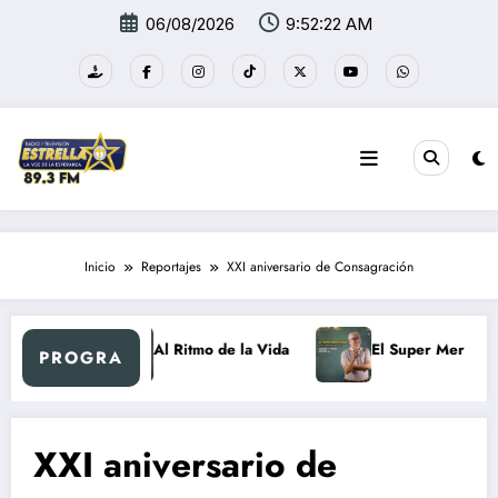
Saltar
06/08/2026
9:52:23 AM
al
contenido
Inicio
Reportajes
XXI aniversario de Consagración
Retro
Al Ritmo de la Vida
El Super Mercadón
PROGRA
XXI aniversario de