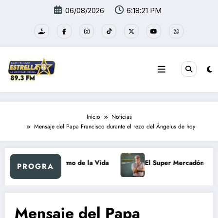
Saltar
06/08/2026
6:18:21 PM
al
contenido
Inicio
Noticias
Mensaje del Papa Francisco durante el rezo del Ángelus de hoy
o
Al Ritmo de la Vida
El Super Mercadón
PROGRA
Mensaje del Papa