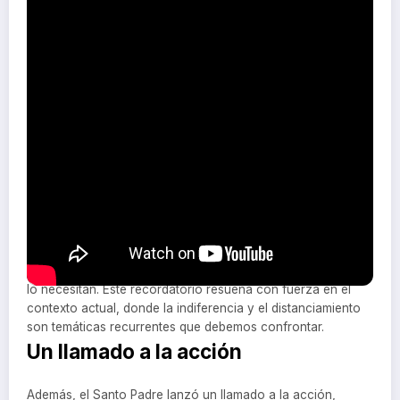
encuentro semanal se ha convertido en un momento
especial donde el Santo Padre se dirige a millones de fieles
alrededor del mundo, brindando esperanza y reflexión ante
los desafíos del día a día.
¿Cuánto te haces cercano al
prójimo?
El Papa Francisco instó a la comunidad a reflexionar sobre
el valor de la cercanía. En sus palabras, destacó la
importancia de acercarnos a los demás de manera genuina,
recordando que Jesús se acerca a nosotros, sin prejuicios
ni excluyentes. «Cuanto más te haces cercano a los
pobres, más te acercas a Jesús», enfatizó el Pontífice,
subrayando la necesidad de tender la mano a quienes más
lo necesitan. Este recordatorio resuena con fuerza en el
contexto actual, donde la indiferencia y el distanciamiento
son temáticas recurrentes que debemos confrontar.
Un llamado a la acción
Además, el Santo Padre lanzó un llamado a la acción,