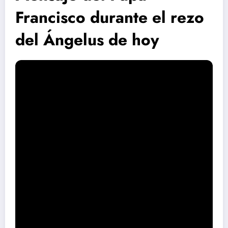
Francisco durante el rezo
del Ángelus de hoy
En la mañana de hoy, durante el rezo del Angelus, el Papa
Francisco compartió un profundo mensaje sobre la
cercanía de Jesús, especialmente hacia aquellos que se
encuentran en situaciones de pobreza y sufrimiento. Este