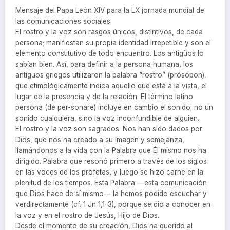
Mensaje del Papa León XIV para la LX jornada mundial de
las comunicaciones sociales
El rostro y la voz son rasgos únicos, distintivos, de cada
persona; manifiestan su propia identidad irrepetible y son el
elemento constitutivo de todo encuentro. Los antigüos lo
sabían bien. Así, para definir a la persona humana, los
antiguos griegos utilizaron la palabra “rostro” (prósōpon),
que etimológicamente indica aquello que está a la vista, el
lugar de la presencia y de la relación. El término latino
persona (de per-sonare) incluye en cambio el sonido; no un
sonido cualquiera, sino la voz inconfundible de alguien.
El rostro y la voz son sagrados. Nos han sido dados por
Dios, que nos ha creado a su imagen y semejanza,
llamándonos a la vida con la Palabra que Él mismo nos ha
dirigido. Palabra que resonó primero a través de los siglos
en las voces de los profetas, y luego se hizo carne en la
plenitud de los tiempos. Esta Palabra —esta comunicación
que Dios hace de sí mismo— la hemos podido escuchar y
verdirectamente (cf. 1 Jn 1,1-3), porque se dio a conocer en
la voz y en el rostro de Jesús, Hijo de Dios.
Desde el momento de su creación, Dios ha querido al