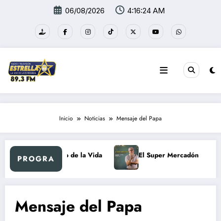
Saltar
06/08/2026
4:16:25 AM
al
contenido
Inicio
Noticias
Mensaje del Papa
Al Ritmo de la Vida
El Super Mercadón
Nue
PROGRA
Mensaje del Papa