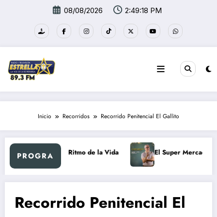
Saltar
08/08/2026
2:49:19 PM
al
contenido
Inicio
Recorridos
Recorrido Penitencial El Gallito
tro
Al Ritmo de la Vida
El Super Mercadón
PROGRA
Recorrido Penitencial El