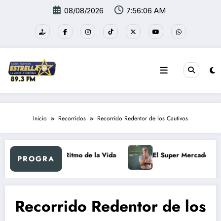
Saltar
08/08/2026
7:56:07 AM
al
contenido
Inicio
Recorridos
Recorrido Redentor de los Cautivos
o
Al Ritmo de la Vida
El Super Mercadón
PROGRA
Recorrido Redentor de los