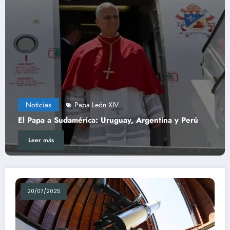
apa León XIV
Noticias
Pa
érica: Uruguay, Argentina y Perú
El Video del Papa
Leer más
20/07/2025