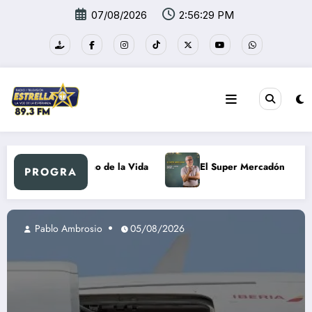
Saltar
07/08/2026
2:56:30 PM
al
contenido
Al Ritmo de la Vida
El Super Mercadón
Nuevo
PROGRA
05/08/2026
Pablo Ambrosio