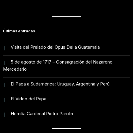
: la
educ
o
Papa
oraci
l
ar en
comi
de
ón
el
enzo
este
por
amor
en la
miérc
los
e
y
Últimas entradas
vida
oles
padr
aspir
de Fe
6 de
es
ar a
Visita del Prelado del Opus Dei a Guatemala
novie
que
ideal
mbre
han
es
5 de agosto de 1717 – Consagración del Nazareno
perdi
altos
Mercedario
do un
hijo
El Papa a Sudamérica: Uruguay, Argentina y Perú
El Video del Papa
Homilía Cardenal Pietro Parolin