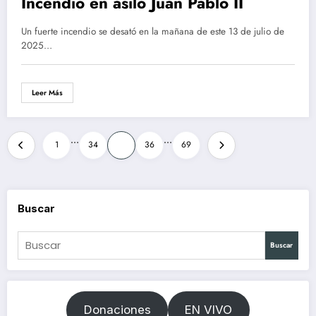
Incendio en asilo Juan Pablo II
Un fuerte incendio se desató en la mañana de este 13 de julio de
2025…
Leer Más
Paginación
…
…
1
34
35
36
69
de
entradas
Buscar
Buscar
Donaciones
EN VIVO