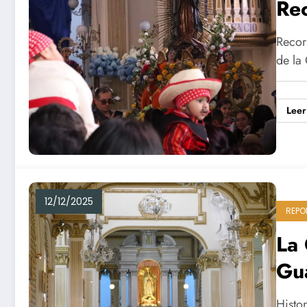
Re
Recor
de la
Leer
12/12/2025
REPO
La
Gu
Histor