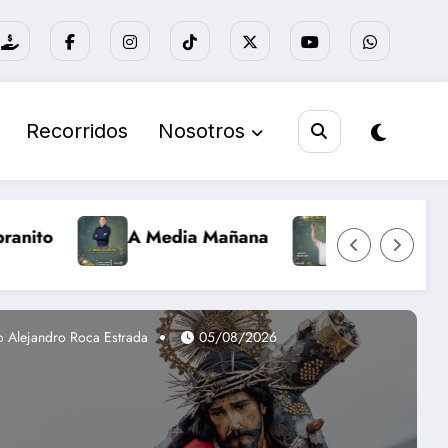
Recorridos
Nosotros
Media Mañana
Nuevo día Retro
Al Ri
o Alejandro Roca Estrada
05/08/2026
Pablo Ambrosio
02/08/20