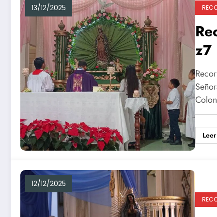
13/12/2025
RECO
Re
z7
Recor
Señor
Colo
Leer
12/12/2025
RECO