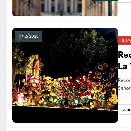
11/12/2025
RECO
Re
La 
Recorr
Señor
Leer