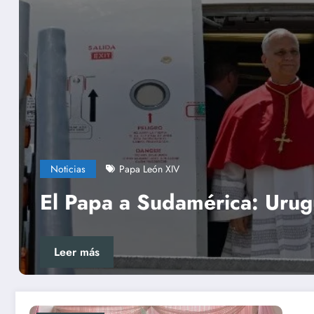
Noticias
P
rgentina y Perú
El Video
Leer más