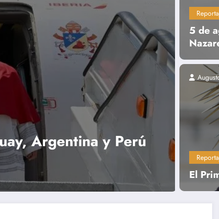
Reporta
5 de a
Nazar
August
apa León XIV
 del Papa
Reporta
El Pr