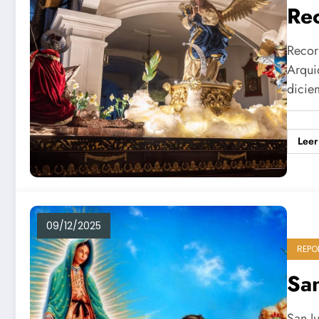
Rec
Recor
Arqui
dicie
Leer
09/12/2025
REPO
San
San J