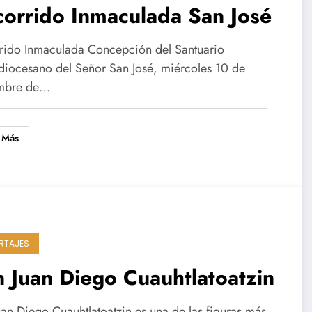
orrido Inmaculada San José
rido Inmaculada Concepción del Santuario
diocesano del Señor San José, miércoles 10 de
mbre de…
 Más
RTAJES
 Juan Diego Cuauhtlatoatzin
uan Diego Cuauhtlatoatzin es una de las figuras más