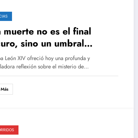
CIAS
 muerte no es el final
uro, sino un umbral
inoso hacia la eternidad»
pa León XIV ofreció hoy una profunda y
ladora reflexión sobre el misterio de…
 Más
RRIDOS