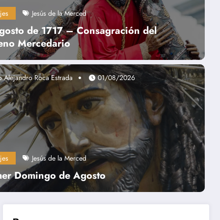
jes
Jesús de la Merced
gosto de 1717 – Consagración del
eno Mercedario
o Alejandro Roca Estrada
01/08/2026
Noticias
Pietro Parolin
Homilía Cardenal
jes
Jesús de la Merced
imer Domingo de Agosto
Leer más