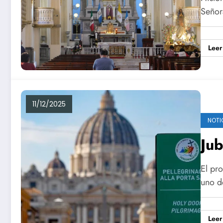
Señor
Leer
11/12/2025
NOTI
Jub
El pro
uno d
Leer