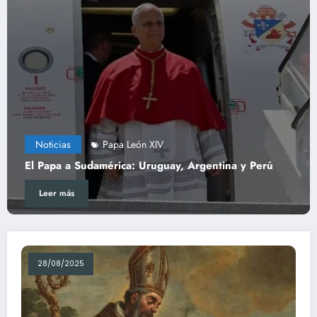
V
Noticias
Papa León XIV
guay, Argentina y Perú
El Video del Papa
Leer más
28/08/2025