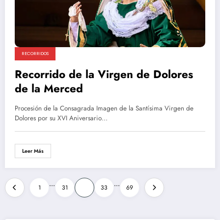
RECORRIDOS
Recorrido de la Virgen de Dolores
de la Merced
Procesión de la Consagrada Imagen de la Santísima Virgen de
Dolores por su XVI Aniversario…
Leer Más
Paginación
…
…
1
31
32
33
69
de
entradas