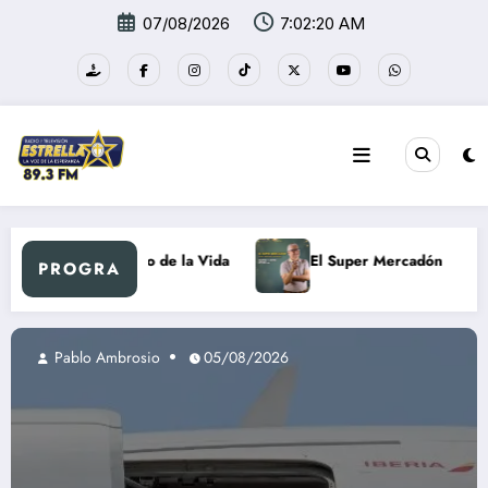
Saltar
07/08/2026
7:02:21 AM
al
contenido
Al Ritmo de la Vida
El Super Mercadón
Nuevo D
PROGRA
/2026
Pablo Ambrosio
03/08/